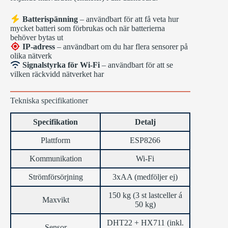
Batterispänning
– användbart för att få veta hur
mycket batteri som förbrukas och när batterierna
behöver bytas ut
IP-adress
– användbart om du har flera sensorer på
olika nätverk
Signalstyrka för Wi-Fi
– användbart för att se
vilken räckvidd nätverket har
Tekniska specifikationer
Specifikation
Detalj
Plattform
ESP8266
Kommunikation
Wi-Fi
Strömförsörjning
3xAA (medföljer ej)
150 kg (3 st lastceller á
Maxvikt
50 kg)
DHT22 + HX711 (inkl.
Sensor