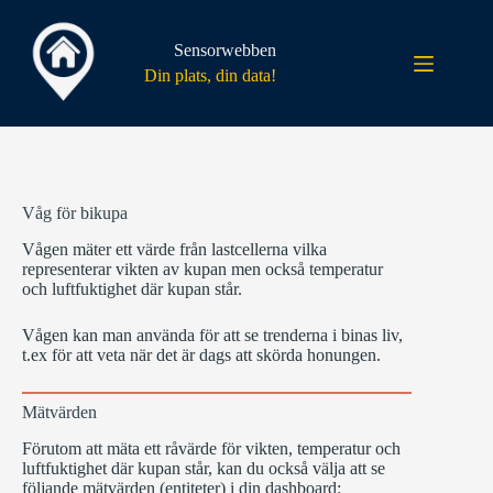
Hoppa
till
innehåll
Sensorwebben
Din plats, din data!
Våg för bikupa
Vågen mäter ett värde från lastcellerna vilka
representerar vikten av kupan men också temperatur
och luftfuktighet där kupan står.
Vågen kan man använda för att se trenderna i binas liv,
t.ex för att veta när det är dags att skörda honungen.
Mätvärden
Förutom att mäta ett råvärde för vikten, temperatur och
luftfuktighet där kupan står, kan du också välja att se
följande mätvärden (entiteter) i din dashboard: