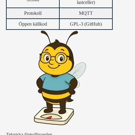
lastceller)
Protokoll
MQTT
Öppen källkod
GPL-3 (
GitHub
)
Tekniska förtydliganden