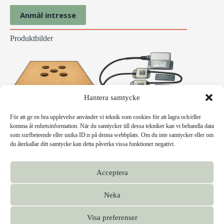
Anmäl intresse
Produktbilder
Hantera samtycke
Exempelbild på lastceller,
För att ge en bra upplevelse använder vi teknik som cookies för att lagra och/eller
Exempelbild på komplett
metallplattor och
komma åt enhetsinformation. När du samtycker till dessa tekniker kan vi behandla data
våg för en trågkupa.
elektronikbox.
som surfbeteende eller unika ID:n på denna webbplats. Om du inte samtycker eller om
du återkallar ditt samtycke kan detta påverka vissa funktioner negativt.
Acceptera
Copyright © 2026 - Sensorwebben
Neka
Visa preferenser