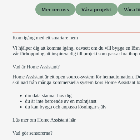
Mer om oss
Våra projekt
Våra l
Kom igång med ett smartare hem
Vi hjälper dig att komma igång, oavsett om du vill bygga en lösn
vår förhoppning att inspirera dig till projekt som passar bra ihop 
Vad är Home Assistant?
Home Assistant är ett open source-system för hemautomation. Det 
skillnad från många kommersiella system körs Home Assistant lokal
din data stannar hos dig
du är inte beroende av en molntjänst
du kan bygga och anpassa lösningar själv
Läs mer om Home Assistant
här
.
Vad gör sensorerna?