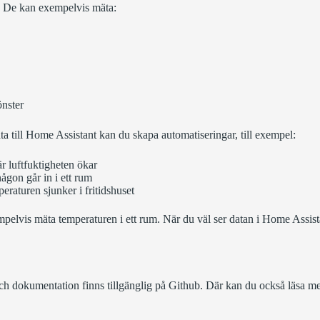
r. De kan exempelvis mäta:
önster
ta till Home Assistant kan du skapa automatiseringar, till exempel:
är luftfuktigheten ökar
ågon går in i ett rum
eraturen sjunker i fritidshuset
empelvis mäta temperaturen i ett rum. När du väl ser datan i Home Assistan
och dokumentation finns tillgänglig på
Github
. Där kan du också läsa me